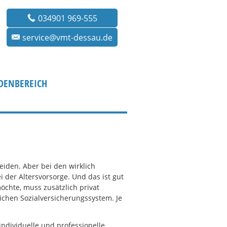
034901 969-555
service@vmt-dessau.de
DENBEREICH
eiden. Aber bei den wirklich
der Altersvorsorge. Und das ist gut
chte, muss zusätzlich privat
ichen Sozialversicherungssystem. Je
individuelle und professionelle