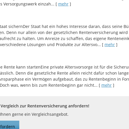
s Versorgungswerk einzah...
[
mehr
]
aat sichernDer Staat hat ein hohes Interesse daran, dass seine B
den. Denn nur allein von der gesetzlichen Rentenversicherung wir
ufrecht zu halten. Um Anreize zu schaffen, das eigene Rentenei
t verschiedene Lösungen und Produkte zur Altersvo...
[
mehr
]
e Rente kann startenEine private Altersvorsorge ist für die Siche
sslich. Denn die gesetzliche Rente allein reicht dafür schon lang
Ansparphase ein Vermögen aufgebaut, das zu Rentenbeginn in For
 Doch was, wenn bis zum Rentenbeginn gar nicht...
[
mehr
]
Vergleich zur Rentenversicherung anfordern!
 Ihnen gerne ein Vergleichsangebot.
fordern