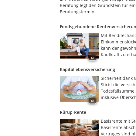
Beratung legt den Grundstein für ein
Beratungstermin.
Fondsgebundene Rentenversicheru
Mit Renditechanc
Einkommenslücke, 
kann der gewohnt
Kaufkraft zu erha
KI
Kapitallebensversicherung
Sicherheit dank G
Stirbt die versic
Todesfallsumme. 
inklusive Übersch
KI
Rürup-Rente
Basisrente mit St
Basisrente absch
Vertrages sind ni