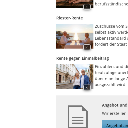
berufsständische
KI
Riester-Rente
Zuschüsse vom St
selbst aktiv wer
Lebensstandard a
fördert der Staa
KI
Rente gegen Einmalbeitrag
Einzahlen, und di
heutzutage unerlä
über eine lange 
ausgezahlt wird.
KI
Angebot und 
Wir erstellen
Angebot an