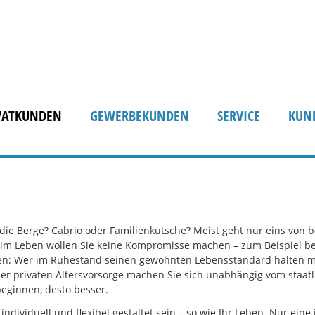
VATKUNDEN
GEWERBEKUNDEN
SERVICE
KUN
die Berge? Cabrio oder Familienkutsche? Meist geht nur eins von b
im Leben wollen Sie keine Kompromisse machen – zum Beispiel bei 
sen: Wer im Ruhestand seinen gewohnten Lebensstandard halten mö
ner privaten Altersvorsorge machen Sie sich unabhängig vom staatl
beginnen, desto besser.
ividuell und flexibel gestaltet sein – so wie Ihr Leben. Nur eine 