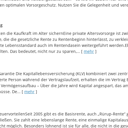
en optimalen Vorsorgeschutz. Nutzen Sie die Gelegenheit und vere
ng
en die Kaufkraft im Alter sichernEine private Altersvorsorge ist 
die die gesetzliche Rente zu Rentenbeginn hinterlässt, zu verklein
e Lebensstandard auch im Rentendasein weitergeführt werden.Ebe
lten. Das bedeutet, nicht nur zu sparen,...
[
mehr
]
arantie Die Kapitallebensversicherung (KLV) kombiniert zwei zentr
herte Person während der Vertragslaufzeit, erhalten die im Vertrag
Vermögensaufbau – Über die Jahre wird Kapital angespart, das am
üsse. De...
[
mehr
]
euervorteilenSeit 2005 gibt es die Basisrente, auch „Rürup-Rente“
ließen. Sie zahlt eine lebenslange Rente, eine einmalige Kapital
cht möglich. Besonders lohnend ist sie für alle, die nicht in die g